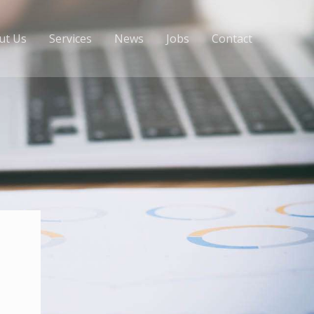
ut Us
Services
News
Jobs
Contact