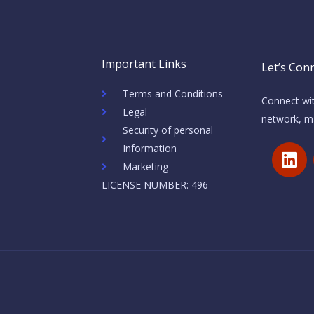
Important Links
Let’s Conn
Terms and Conditions
Connect wit
Legal
network, ma
Security of personal
L
Information
i
Marketing
n
LICENSE NUMBER: 496
k
e
d
i
n