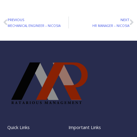
PREVIOUS
NEXT
Prev
N
MECHANICAL ENGINEER – NICOSIA
HR MANAGER – NICOSIA
Quick Links
Important Links