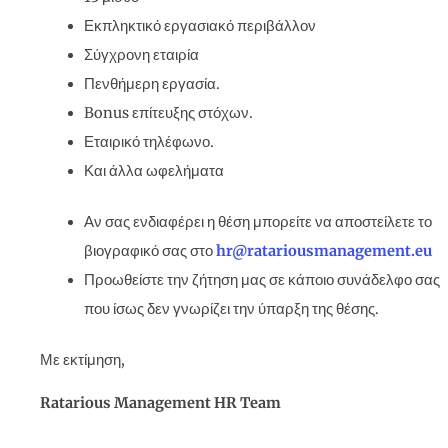
Εκπληκτικό εργασιακό περιβάλλον
Σύγχρονη εταιρία
Πενθήμερη εργασία.
Bonus επίτευξης στόχων.
Εταιρικό τηλέφωνο.
Και άλλα ωφελήματα
Αν σας ενδιαφέρει η θέση μπορείτε να αποστείλετε το
βιογραφικό σας στο
hr
@
ratariousmanagement
.
eu
Προωθείστε την ζήτηση μας σε κάποιο συνάδελφο σας
που ίσως δεν γνωρίζει την ύπαρξη της θέσης.
Με εκτίμηση,
Ratarious Management
HR Team