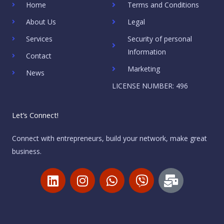
Home
Terms and Conditions
About Us
Legal
Services
Security of personal
Information
Contact
Marketing
News
LICENSE NUMBER: 496
Let’s Connect!
Connect with entrepreneurs, build your network, make great
business.
L
I
W
V
M
i
n
h
i
a
n
s
a
b
i
k
t
t
e
l
e
a
s
r
-