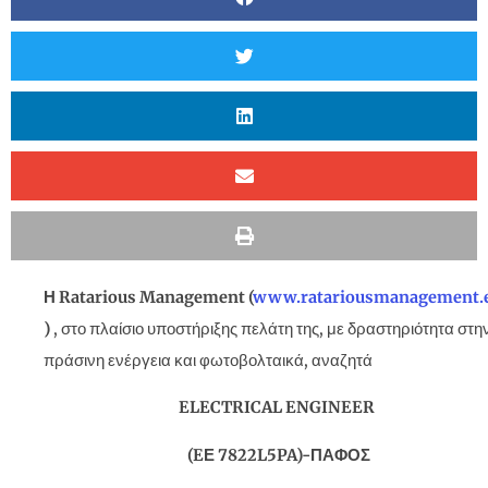
Η
Ratarious
Management
(
www
.
ratariousmanagement
.
)
, στο πλαίσιο υποστήριξης πελάτη της, με δραστηριότητα στη
πράσινη ενέργεια και φωτοβολταικά, αναζητά
ELECTRICAL
ENGINEER
(
E
Ε 7822
L
5
PA
)-ΠΑΦΟΣ