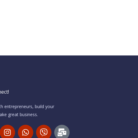
ect!
h entrepreneurs, build your
ke great business.
I
W
V
M
n
h
i
a