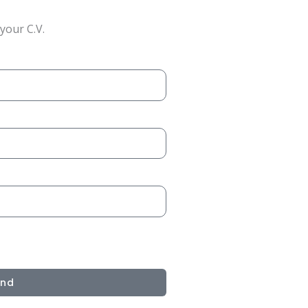
your C.V.
end