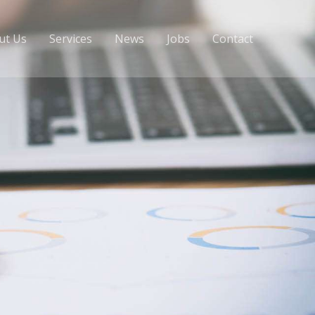
ut Us
Services
News
Jobs
Contact