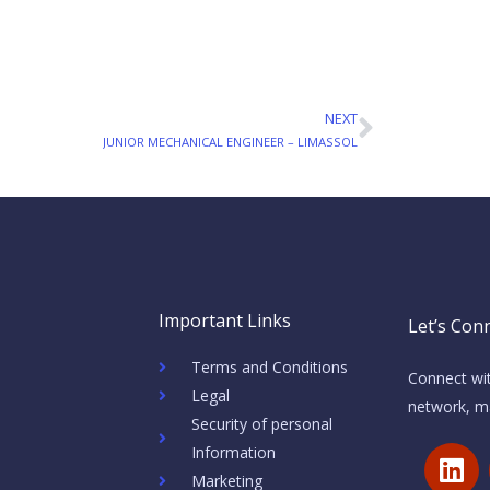
NEXT
Next
JUNIOR MECHANICAL ENGINEER – LIMASSOL
Important Links
Let’s Conn
Terms and Conditions
Connect wit
Legal
network, ma
Security of personal
L
Information
i
Marketing