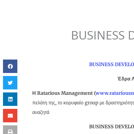
BUSINESS
BUSINESS DEVE
Έδρα 
Η
Ratarious
Management
(
www
.
ratariou
πελάτη της, το κορυφαίο group με δραστηριότητ
αναζητά
BUSINESS DEVE