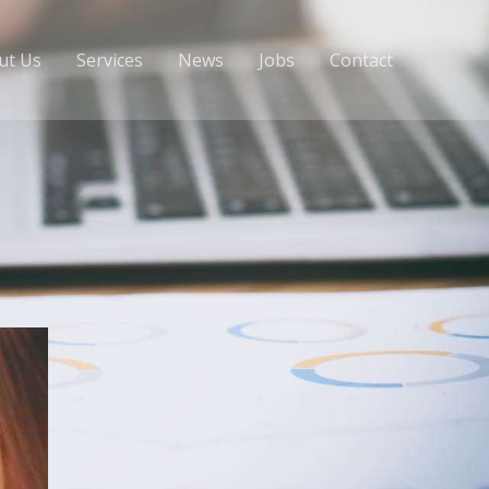
ut Us
Services
News
Jobs
Contact