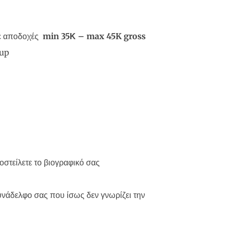
με αποδοχές
min
35Κ –
max
45
K
gross
oup
οστείλετε το βιογραφικό σας
υνάδελφο σας που ίσως δεν γνωρίζει την