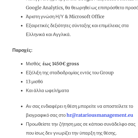
Google Analytics, θα θεωρηθεί ως επιπρόσθετο προσ
Άριστη γνώση Η/Υ & Microsoft Office
Εξαιρετικές δεξιότητες σύνταξης και επιμέλειας στα
Ελληνικά και Αγγλικά.
Παροχές:
Μισθός
έως 1450€
gross
Εξέλιξη της σταδιοδρομίας εντός του Group
13 μισθό
Και άλλα ωφελήματα
Αν σας ενδιαφέρει η θέση μπορείτε να αποστείλετε το
βιογραφικό σας στο
hr
@
ratariousmanagement
.
eu
Προωθείστε την ζήτηση μας σε κάποιο συνάδελφο σας
που ίσως δεν γνωρίζει την ύπαρξη της θέσης.