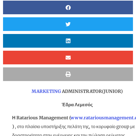
MARKETING
ADMINISTRATOR
(
JUNIOR
)
Έδρα Λεμεσός
Η
Ratarious
Management
(
www
.
ratariousmanagement
.
)
, στο πλαίσιο υποστήριξης πελάτη της, το κορυφαίο group με
δραστηριότητα στην ενέργειας και την πώληση ρεύματος,