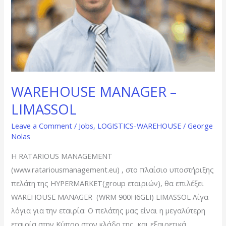
WAREHOUSE MANAGER –
LIMASSOL
Leave a Comment
/
Jobs
,
LOGISTICS-WAREHOUSE
/
George
Nolas
Η RATARIOUS MANAGEMENT
(www.ratariousmanagement.eu) , στο πλαίσιο υποστήριξης
πελάτη της HYPERMARKET(group εταιριών), θα επιλέξει
WAREHOUSE MANAGER (WRM 900Η6GLI) LIMASSOL Λίγα
λόγια για την εταιρία: Ο πελάτης μας είναι η μεγαλύτερη
εταιρία στην Κύπρο στον κλάδο της και εξαιρετικά