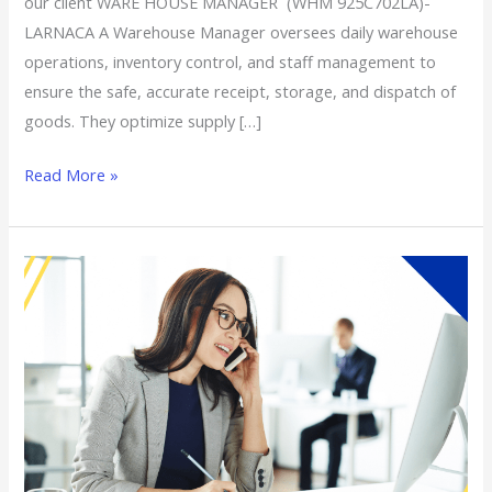
our client WARE HOUSE MANAGER (WHM 925C702LA)-
LARNACA A Warehouse Manager oversees daily warehouse
operations, inventory control, and staff management to
ensure the safe, accurate receipt, storage, and dispatch of
goods. They optimize supply […]
Read More »
Procurement
Officer
–
Nicosia