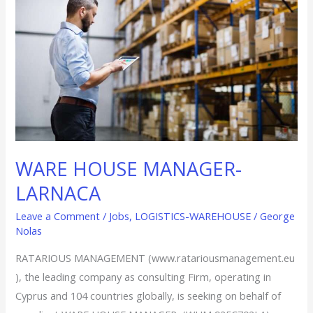
LARNACA
WARE HOUSE MANAGER-
LARNACA
Leave a Comment
/
Jobs
,
LOGISTICS-WAREHOUSE
/
George
Nolas
RATARIOUS MANAGEMENT (www.ratariousmanagement.eu
), the leading company as consulting Firm, operating in
Cyprus and 104 countries globally, is seeking on behalf of