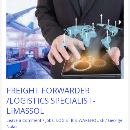
FORWARDER
/LOGISTICS
SPECIALIST-
LIMASSOL
FREIGHT FORWARDER
/LOGISTICS SPECIALIST-
LIMASSOL
Leave a Comment
/
Jobs
,
LOGISTICS-WAREHOUSE
/
George
Nolas