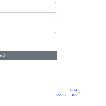
end
NEXT
Next
2 SALES REP B2B