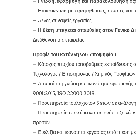
–
Γνώση, εφαρμογή και παρακολούθηση
σχε
–
Επικοινωνία με προμηθευτές
, πελάτες και
– Άλλες συναφείς εργασίες.
–
Η θέση υπάγεται απευθείας στον Γενικό Δ
Διεύθυνση της εταιρείας
Προφίλ του κατάλληλου Υποψηφίου
– Κάτοχος πτυχίου τριτοβάθμιας εκπαίδευσης σε
Τεχνολόγος / Επιστήμονας / Χημικός Τροφίμων
– Απαραίτητη γνώση και ικανότητα εφαρμογής 
9001:2015, ISO 22000:2018.
– Προϋπηρεσία τουλάχιστον 5 ετών σε ανάλογη
– Προϋπηρεσία στην έρευνα και ανάπτυξη νέων
προσόν.
– Ευελιξία και ικανότητα εργασίας υπό πίεση 