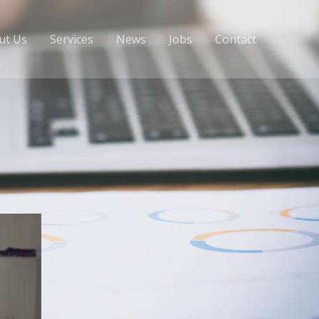
ut Us
Services
News
Jobs
Contact