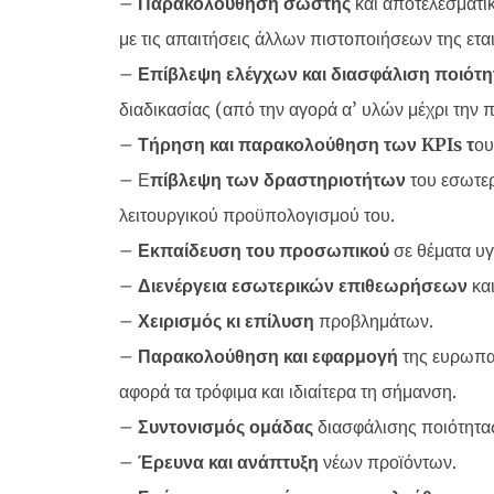
–
Παρακολούθηση σωστής
και αποτελεσματ
με τις απαιτήσεις άλλων πιστοποιήσεων της ε
–
Επίβλεψη ελέγχων και διασφάλιση ποιότ
διαδικασίας (από την αγορά α’ υλών μέχρι την
–
Τήρηση και παρακολούθηση των KPIs τ
ου
– Ε
πίβλεψη των δραστηριοτήτων
του εσωτερ
λειτουργικού προϋπολογισμού του.
–
Εκπαίδευση του προσωπικού
σε θέματα υγ
–
Διενέργεια εσωτερικών επιθεωρήσεων
και
–
Χειρισμός κι επίλυση
προβλημάτων.
–
Παρακολούθηση και εφαρμογή
της ευρωπαϊ
αφορά τα τρόφιμα και ιδιαίτερα τη σήμανση.
–
Συντονισμός ομάδας
διασφάλισης ποιότητα
–
Έρευνα και ανάπτυξη
νέων προϊόντων.