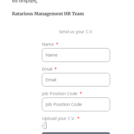
Με εκτίμηση,
Ratarious Management
HR Team
Send us your C.V.
Name
Email
Job Position Code
Upload your C.V.