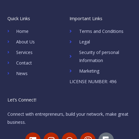
Quick Links
Important Links
Home
Terms and Conditions
About Us
Legal
Services
Security of personal
Information
Contact
Marketing
News
LICENSE NUMBER: 496
Let’s Connect!
Connect with entrepreneurs, build your network, make great
business.
L
I
W
V
M